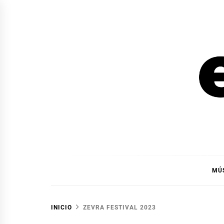
Ir
al
contenido
EL F
EL FOCO
MÚ
INICIO
ZEVRA FESTIVAL 2023