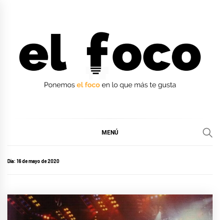
Ir
al
contenido
EL FOCO
EL FOCO
MENÚ
Día:
16 de mayo de 2020