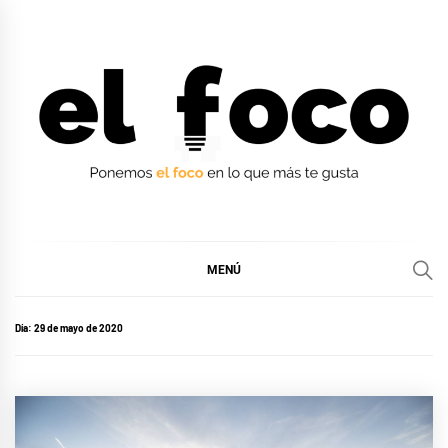
Ir
al
contenido
EL FOCO
EL FOCO
MENÚ
Día:
29 de mayo de 2020