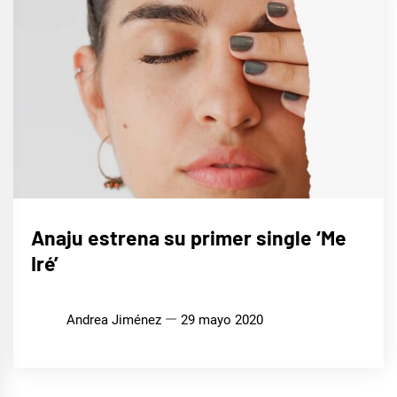
MÚSICA
Anaju estrena su primer single ‘Me
Iré’
Andrea Jiménez
29 mayo 2020