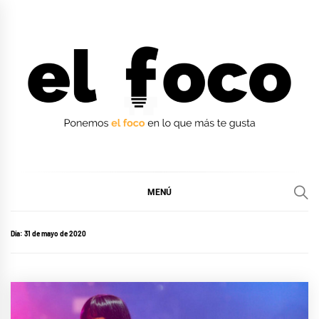
Ir
al
contenido
EL FOCO
EL FOCO
MENÚ
Día:
31 de mayo de 2020