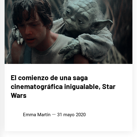
CINE,
El comienzo de una saga
SERIES
Y TV
cinematográfica inigualable, Star
Wars
Emma Martín
31 mayo 2020