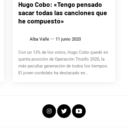
ENTREVISTAS
Hugo Cobo: «Tengo pensado
sacar todas las canciones que
he compuesto»
Alba Valle
11 junio 2020
Con un 13% de los votos, Hugo Cobo quedó en
quinta posición de Operación Triunfo 2020, la
más peculiar generación de todos los tiempos.
El joven cordobés ha destacado en...
Instagram
Twitter
Youtube