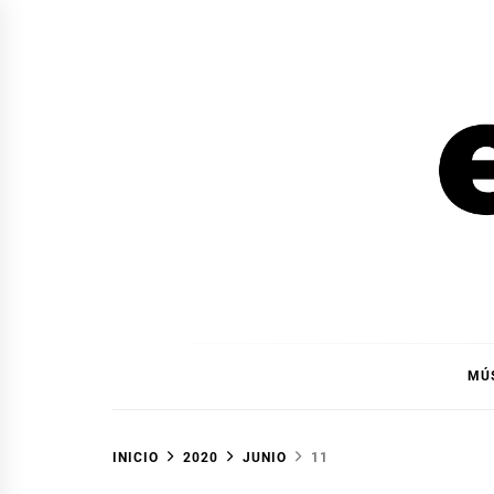
Ir
al
contenido
EL F
EL FOCO
MÚ
INICIO
2020
JUNIO
11