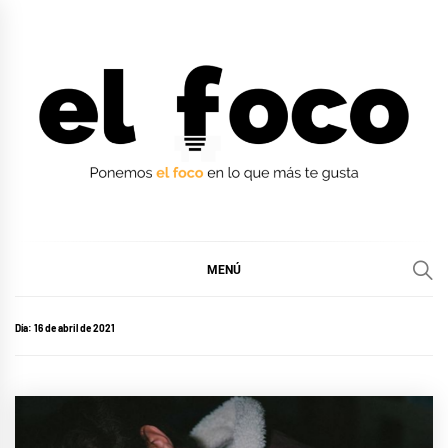
Ir
al
contenido
EL FOCO
EL FOCO
MENÚ
Día:
16 de abril de 2021