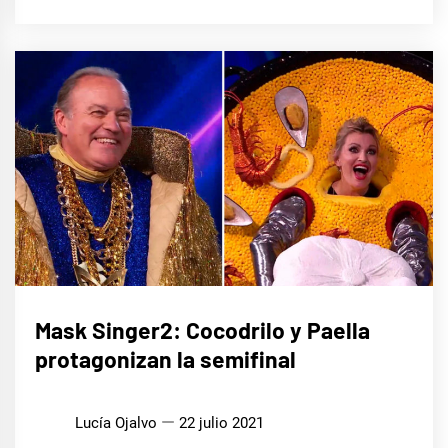
CINE,
Mask Singer2: Cocodrilo y Paella
SERIES
Y TV
protagonizan la semifinal
MÚSICA
Lucía Ojalvo
22 julio 2021