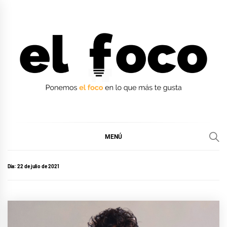
Ir
al
contenido
EL FOCO
EL FOCO
MENÚ
Día:
22 de julio de 2021