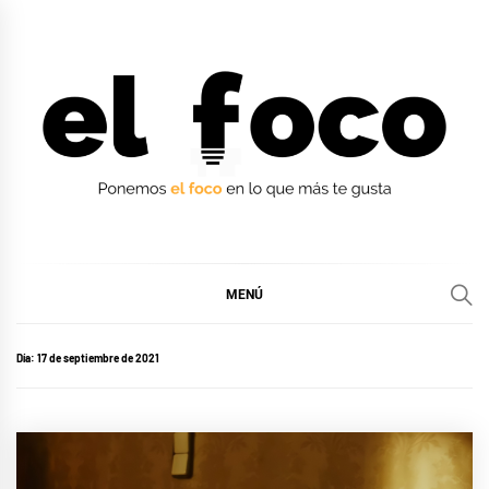
Ir
al
contenido
EL FOCO
EL FOCO
MENÚ
Día:
17 de septiembre de 2021