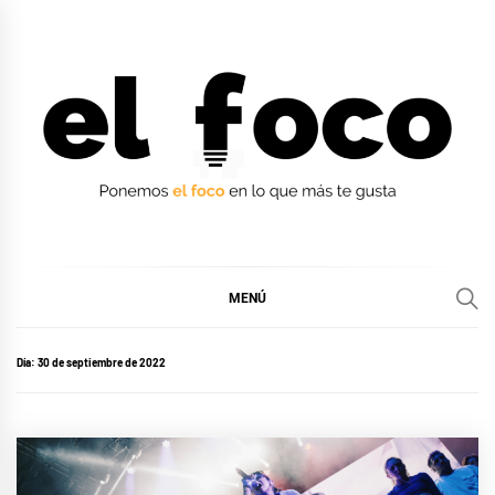
Ir
al
contenido
EL FOCO
EL FOCO
MENÚ
Día:
30 de septiembre de 2022