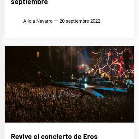
septiembre
Alicia Navarro
20 septiembre 2022
MÚSICA
Revive el concierto de Eros