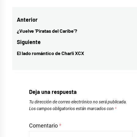
como
cultura
,
Navegación
Anterior
Hamilton
,
musicales
de
¿Vuelve ‘Piratas del Caribe’?
Entrada
entradas
anterior:
Siguiente
El lado romántico de Charli XCX
Entrada
siguiente:
Deja una respuesta
Tu dirección de correo electrónico no será publicada.
Los campos obligatorios están marcados con
*
Comentario
*