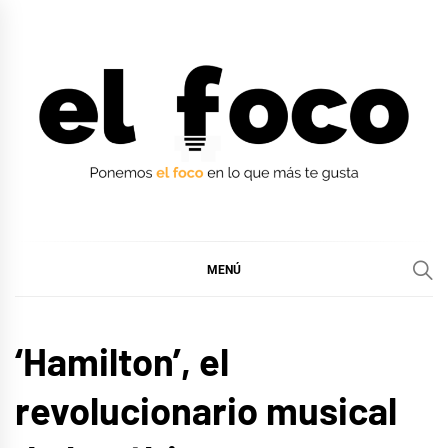
Ir
al
contenido
EL FOCO
EL FOCO
MENÚ
CINE,
‘Hamilton’, el
SERIES
Y TV
revolucionario musical