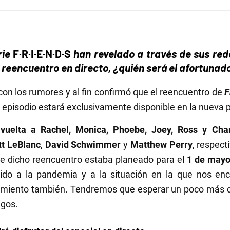
rie
F·R·I·E·N·D·S
han revelado a través de sus red
el reencuentro en directo, ¿quién será el afortunad
on los rumores y al fin confirmó que el reencuentro de
F
o episodio estará exclusivamente disponible en la nueva
 vuelta a Rachel, Monica, Phoebe, Joey, Ross y Cha
t LeBlanc
,
David Schwimmer
y
Matthew Perry
, respect
 de dicho reencuentro estaba planeado para el
1 de mayo
ido a la pandemia y a la situación en la que nos enc
zamiento también. Tendremos que esperar un poco más d
igos.