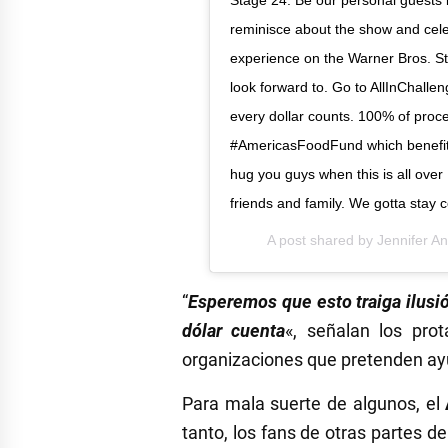
Stage 24. Be our personal guests
reminisce about the show and cele
experience on the Warner Bros. Stu
look forward to. Go to AllInChall
every dollar counts. 100% of pro
#AmericasFoodFund which benefit
hug you guys when this is all over
friends and family. We gotta stay
A post shared by
Jennifer An
“
Esperemos que esto traiga ilusió
dólar cuenta
«, señalan los pro
organizaciones que pretenden ayu
Para mala suerte de algunos, el
tanto, los fans de otras partes d