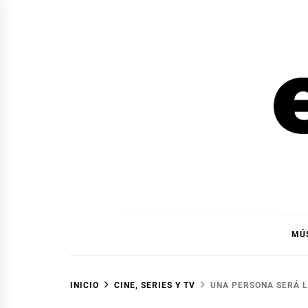
Ir
al
contenido
EL F
EL FOCO
MÚ
INICIO
CINE, SERIES Y TV
UNA PERSONA SERÁ L