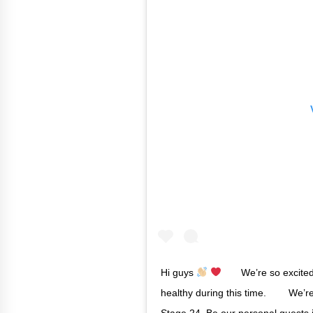
Hi guys
⠀ ⠀ We’re so excited
healthy during this time. ⠀ ⠀ We’re