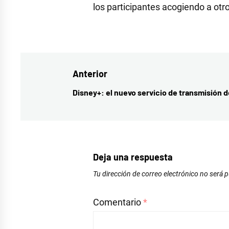
los participantes acogiendo a otros
Etiquetado
como
Friends
,
Navegación
Anterior
series
,
series
de
Disney+: el nuevo servicio de transmisión d
Entrada
internacionales
entradas
anterior:
Deja una respuesta
Tu dirección de correo electrónico no será p
Comentario
*