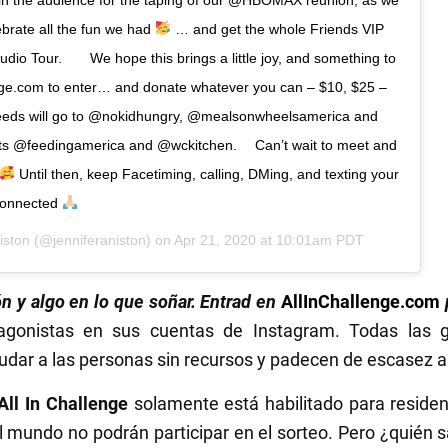
 in the audience for the taping of our @HBOMAX reunion, as we
brate all the fun we had
… and get the whole Friends VIP
dio Tour.⠀ ⠀ We hope this brings a little joy, and something to
enge.com to enter… and donate whatever you can – $10, $25 –
ceeds will go to @nokidhungry, @mealsonwheelsamerica and
s @feedingamerica and @wckitchen. ⠀ Can’t wait to meet and
Until then, keep Facetiming, calling, DMing, and texting your
 connected
iston
(@jenniferaniston) on
Apr 21, 2020 at 10:01am PDT
n y algo en lo que soñar. Entrad en
AllInChallenge.com
tagonistas en sus cuentas de Instagram. Todas las 
dar a las personas sin recursos y padecen de escasez a
All In Challenge
solamente está habilitado para reside
el mundo no podrán participar en el sorteo. Pero ¿quién s