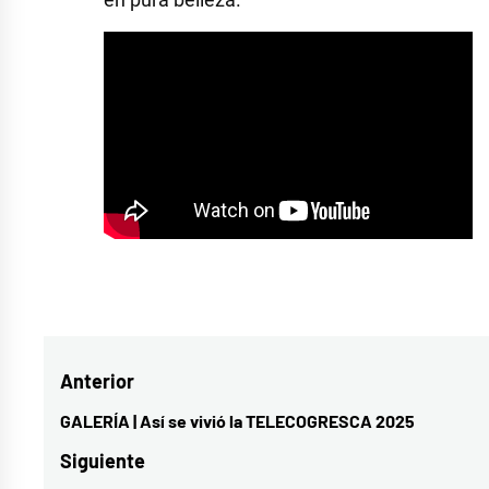
Etiquetado
como
080
Navegación
Anterior
de
GALERÍA | Así se vivió la TELECOGRESCA 2025
Entrada
entradas
anterior:
Siguiente