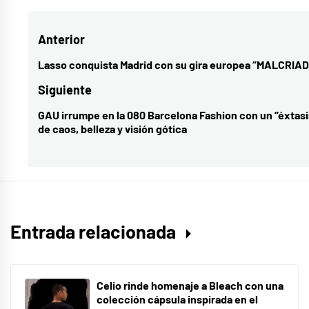
Navegación
Anterior
de
Lasso conquista Madrid con su gira europea “MALCRIA
Entrada
entradas
anterior:
Siguiente
GAU irrumpe en la 080 Barcelona Fashion con un “éxtasi
Entrada
de caos, belleza y visión gótica
siguiente:
Entrada relacionada
Celio rinde homenaje a Bleach con una
colección cápsula inspirada en el