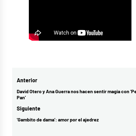
Etiquetado
como
Andrés
Navegación
Anterior
Suárez
,
cantautor
,
de
David Otero y Ana Guerra nos hacen sentir magia con ‘P
Entrada
Pan’
música
entradas
anterior:
nacional
,
Siguiente
nuevo
‘Gambito de dama’: amor por el ajedrez
Entrada
single
siguiente: