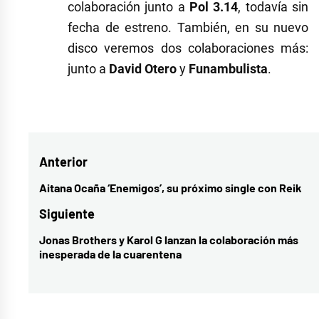
colaboración junto a
Pol 3.14
, todavía sin
fecha de estreno. También, en su nuevo
disco veremos dos colaboraciones más:
junto a
David Otero
y
Funambulista
.
Etiquetado
como
Cepeda
,
Navegación
Anterior
cultura
,
India
de
Aitana Ocaña ‘Enemigos’, su próximo single con Reik
Entrada
Martínez
,
entradas
anterior:
Siguiente
música
,
Jonas Brothers y Karol G lanzan la colaboración más
Entrada
música
inesperada de la cuarentena
siguiente:
española