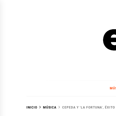
Ir
al
contenido
EL F
EL FOCO
MÚ
INICIO
MÚSICA
CEPEDA Y ‘LA FORTUNA’, ÉXIT