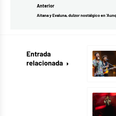
Navegación
Anterior
Cepeda
single
,
de
Aitana y Evaluna, dulzor nostálgico en ‘Au
Entrada
La
entradas
anterior:
Fortuna
Entrada
relacionada