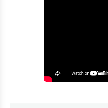
Etiquetado
como
Cepeda
,