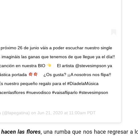
El próximo 26 de junio váis a poder escuchar nuestro single
 imagináis las ganas que tenemos de que llegue ya el día!!
 canción en nuestra BIO
⁣ ⁣⠀ El artista @stevesimpson ya
ástica portada
⁣ ⁣⠀ ¿Os gusta? ¡¡A nosotros nos flipa!!
s nuestro pequeño regalo para el #DíadelaMúsica ⁣ ⁣⠀
cenlasflores #nuevodisco #vaisafliparlo #stevesimpson
a
(@lapegatina) on
Jun 21, 2020 at 11:00am PDT
hacen las flores
, una rumba que nos hace regresar a lo