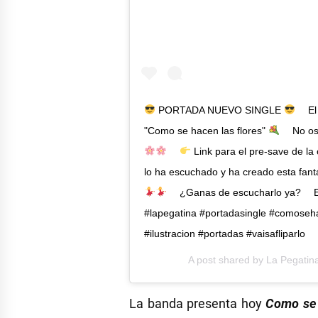
PORTADA NUEVO SINGLE
⁣ ⁣⠀ 
"Como se hacen las flores"
⁣⠀ No os
⁣ ⁣⠀
Link para el pre-save de la
lo ha escuchado y ha creado esta fant
⁣ ⁣⠀ ¿Ganas de escucharlo ya?⁣ ⠀ E
#lapegatina #portadasingle #comoseha
#ilustracion #portadas #vaisafliparlo
A post shared by
La Pegatin
La banda presenta hoy
Como se 