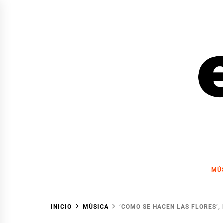
Ir
al
contenido
EL F
EL FOCO
MÚ
INICIO
MÚSICA
‘COMO SE HACEN LAS FLORES’,