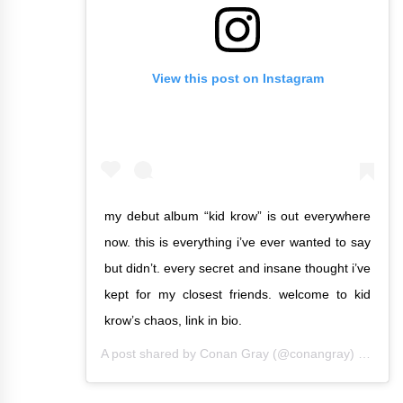
View this post on Instagram
my debut album “kid krow” is out everywhere
now. this is everything i’ve ever wanted to say
but didn’t. every secret and insane thought i’ve
kept for my closest friends. welcome to kid
krow’s chaos, link in bio.
A post shared by
Conan Gray
(@conangray) on
Mar 