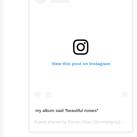
View this post on Instagram
my album said *beautiful noises*
A post shared by
Conan Gray
(@conangray) on
Mar 