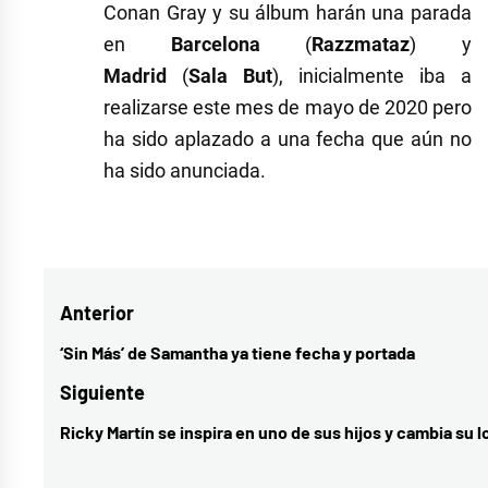
Conan Gray y su álbum harán una parada
en
Barcelona
(
Razzmataz
) y
Madrid
(
Sala
But
), inicialmente iba a
realizarse este mes de mayo de 2020 pero
ha sido aplazado a una fecha que aún no
ha sido anunciada.
Etiquetado
como
Conan
Navegación
Anterior
Gray
,
cultura
,
de
‘Sin Más’ de Samantha ya tiene fecha y portada
Entrada
música
,
entradas
anterior:
Siguiente
música
Ricky Martín se inspira en uno de sus hijos y cambia su 
Entrada
internacional
siguiente: