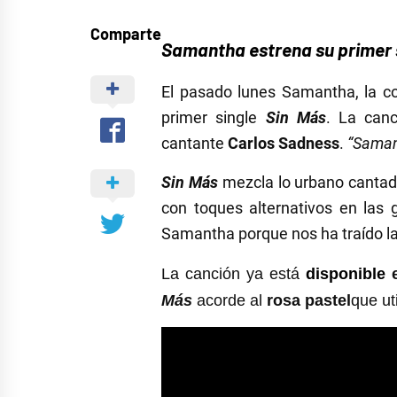
Comparte
Samantha estrena su primer s
El pasado lunes Samantha, la 
primer single
Sin Más
. La can
cantante
Carlos Sadness
.
“Saman
Sin Más
mezcla lo urbano canta
con toques alternativos en las 
Samantha porque nos ha traído l
La canción ya está
disponible
Más
acorde al
rosa pastel
que ut