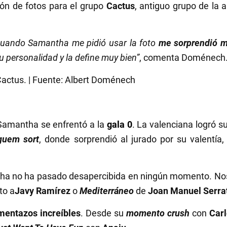
ión de fotos para el grupo
Cactus
, antiguo grupo de la 
Cuando Samantha me pidió usar la foto
me sorprendió 
 personalidad y la define muy bien”
, comenta Doménech
actus. | Fuente: Albert Doménech
 Samantha se enfrentó a la
gala 0
. La valenciana logró s
guem sort
, donde sorprendió al jurado por su valentía,
ha no ha pasado desapercibida en ningún momento. Nos
to a
Javy Ramírez
o
Mediterráneo
de
Joan Manuel Serra
entazos increíbles
. Desde su
momento crush
con
Carl