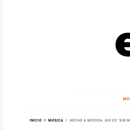
Ir
al
contenido
EL F
EL FOCO
MÚ
INICIO
MÚSICA
HECHO A MEDIDA, ASÍ ES ‘SIN