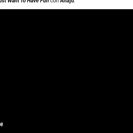
Just Want To Have Fun
con
Anaju
.