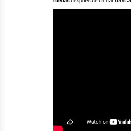
ruedas
después de cantar
Girls 