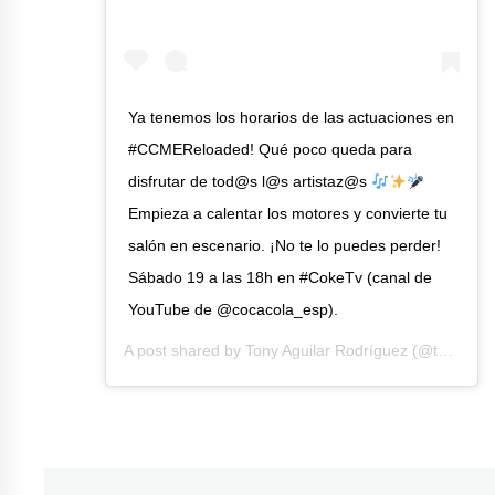
Ya tenemos los horarios de las actuaciones en
#CCMEReloaded! Qué poco queda para
disfrutar de tod@s l@s artistaz@s
Empieza a calentar los motores y convierte tu
salón en escenario. ¡No te lo puedes perder!
Sábado 19 a las 18h en #CokeTv (canal de
YouTube de @cocacola_esp).
A post shared by
Tony Aguilar Rodríguez
(@tonyaguilarofi) on
Etiquetado
como
CCME