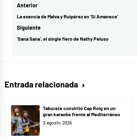
Navegación
Anterior
Reloaded
,
música
de
La esencia de Malva y Ruipérez en ‘Si Amanece’
Entrada
española
,
entradas
anterior:
Siguiente
novedades
‘Sana Sana’, el single fiero de Nathy Peluso
Entrada
musicales
,
siguiente:
Operación
Triunfo
2020
Entrada relacionada
Taburete convirtió Cap Roig en un
gran karaoke frente al Mediterráneo
3 agosto 2026