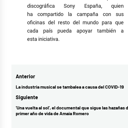
discográfica Sony España, quien
ha compartido la campaña con sus
oficinas del resto del mundo para que
cada país pueda apoyar también a
esta iniciativa.
Etiquetado
como
coronavirus
,
Navegación
Anterior
cultura
,
India
de
La industria musical se tambalea a causa del COVID-19
Entrada
Martínez
,
entradas
anterior:
Siguiente
Mascarilla-
‘Una vuelta al sol’, el documental que sigue las hazañas 
Entrada
19
,
primer año de vida de Amaia Romero
siguiente:
música
,
música