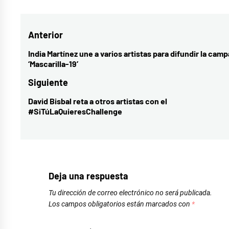
como
Amaia
,
Navegación
Anterior
cultura
,
música
,
de
India Martínez une a varios artistas para difundir la cam
Entrada
‘Mascarilla-19’
música
entradas
anterior:
española
,
Siguiente
Una
David Bisbal reta a otros artistas con el
Entrada
vuelta
#SiTúLaQuieresChallenge
siguiente:
al
sol
Deja una respuesta
Tu dirección de correo electrónico no será publicada.
Los campos obligatorios están marcados con
*