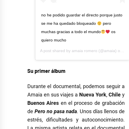
no he podido guardar el directo porque justo
se me ha quedado bloqueado
pero
muchas gracias a todo el mundo
os
quiero mucho
A post shared by
amaia romero
(@amaia) on
Ap
Su primer álbum
Durante el documental, podemos seguir a
Amaia en sus viajes a
Nueva York
,
Chile
y
Buenos Aires
en el proceso de grabación
de
Pero no pasa nada
. Unos días llenos de
estrés, dificultades y autoconocimiento.
La misma artista relata en el documental