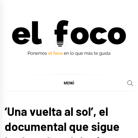
Ir
al
contenido
EL FOCO
EL FOCO
MENÚ
CINE,
‘Una vuelta al sol’, el
SERIES
Y TV
documental que sigue