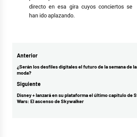
directo en esa gira cuyos conciertos se
han ido aplazando.
Etiquetado
como
Mariposa
,
Navegación
Anterior
música
,
música
de
¿Serán los desfiles digitales el futuro de la semana de la
Entrada
moda?
española
,
entradas
anterior:
Pablo
Siguiente
López
Disney + lanzará en su plataforma el último capítulo de S
Entrada
Wars: El ascenso de Skywalker
siguiente: