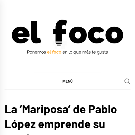
Ir
al
contenido
EL FOCO
EL FOCO
MENÚ
MÚSICA
La ‘Mariposa’ de Pablo
López emprende su