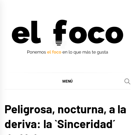
Ir
al
contenido
EL FOCO
EL FOCO
MENÚ
MÚSICA
Peligrosa, nocturna, a la
deriva: la `Sinceridad´