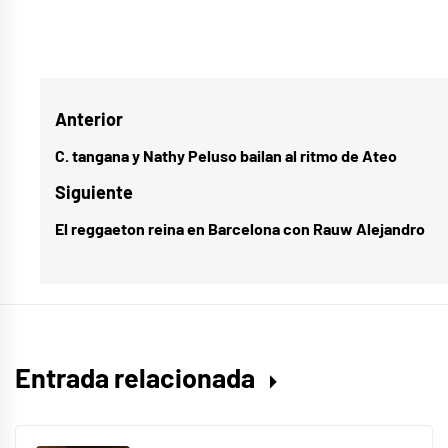
Etiquetado
como
actualidad
,
Navegación
Anterior
actualidad
musical
,
de
C. tangana y Nathy Peluso bailan al ritmo de Ateo
Entrada
cultura
,
entradas
anterior:
Siguiente
estrenos
El reggaeton reina en Barcelona con Rauw Alejandro
Entrada
musicales
,
siguiente:
MALVA
,
música
,
música
española
,
Entrada relacionada
novedades
musicales