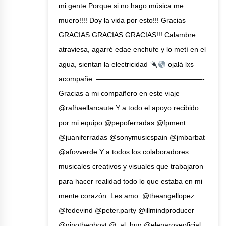
mi gente Porque si no hago música me
muero!!!! Doy la vida por esto!!! Gracias
GRACIAS GRACIAS GRACIAS!!! Calambre
atraviesa, agarré edae enchufe y lo metí en el
agua, sientan la electricidad
ojalá lxs
acompañe. ———————————————-
Gracias a mi compañero en este viaje
@rafhaellarcaute Y a todo el apoyo recibido
por mi equipo @pepoferradas @fpment
@juaniferradas @sonymusicspain @jmbarbat
@afovverde Y a todos los colaboradores
musicales creativos y visuales que trabajaron
para hacer realidad todo lo que estaba en mi
mente corazón. Les amo. @theangellopez
@fedevind @peter.party @illmindproducer
@ginotheghost @_al_hug @elenaroseoficial