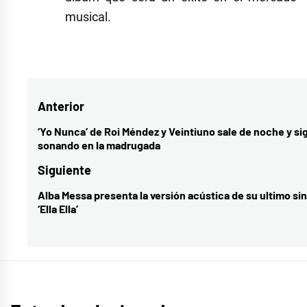
musical.
Etiquetado
como
actualidad
,
Navegación
Anterior
calambre
,
cantante
,
de
‘Yo Nunca’ de Roi Méndez y Veintiuno sale de noche y si
Entrada
sonando en la madrugada
cultura
,
entradas
anterior:
disco
,
Siguiente
El
Alba Messa presenta la versión acústica de su ultimo si
Entrada
Foco
,
‘Ella Ella’
siguiente:
música
,
nathy
peluso
,
novedades
musicales
,