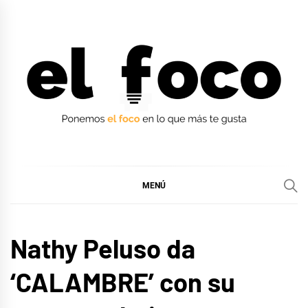
Ir
al
contenido
EL FOCO
EL FOCO
MENÚ
MÚSICA
Nathy Peluso da
‘CALAMBRE’ con su