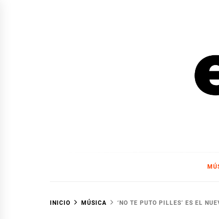
Ir
al
contenido
EL F
EL FOCO
MÚ
INICIO
MÚSICA
‘NO TE PUTO PILLES’ ES EL NU