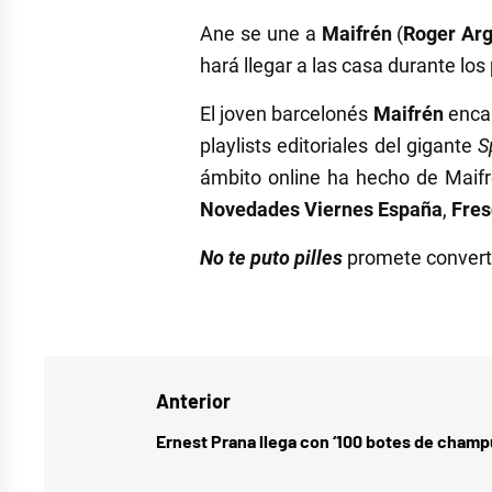
Ane se une a
Maifrén
(
Roger Ar
hará llegar a las casa durante lo
El joven barcelonés
Maifrén
encar
playlists editoriales del gigante
S
ámbito online ha hecho de
Maif
Novedades Viernes España
,
Fres
No te puto pilles
promete converti
Etiquetado
como
cultura
,
Navegación
Anterior
estrenos
,
maifrén
,
de
Ernest Prana llega con ‘100 botes de champ
Entrada
música
,
entradas
anterior: