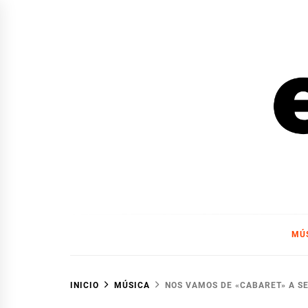
Ir
al
contenido
EL F
EL FOCO
MÚ
INICIO
MÚSICA
NOS VAMOS DE «CABARET» A S