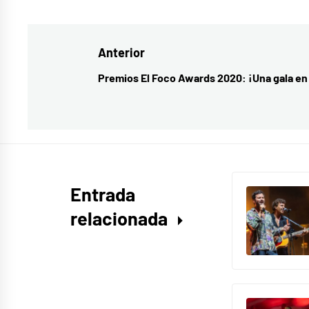
como
cabaret
,
Navegación
Anterior
Cabaret
Festival
,
de
Premios El Foco Awards 2020: ¡Una gala en
Entrada
Cepeda
,
entradas
anterior:
música
,
música
española
,
Pablo
Entrada
López
relacionada