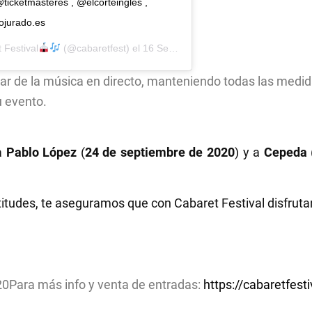
ticketmasteres , @elcorteingles ,
ojurado.es
 Festival
(@cabaretfest) el
16 Sep, 2020 a las 5:32 PDT
utar de la música en directo, manteniendo todas las med
u evento.
a
Pablo López
(
24 de septiembre de 2020
) y a
Cepeda
titudes, te aseguramos que con Cabaret Festival disfruta
20Para más info y venta de entradas:
https://cabaretfesti