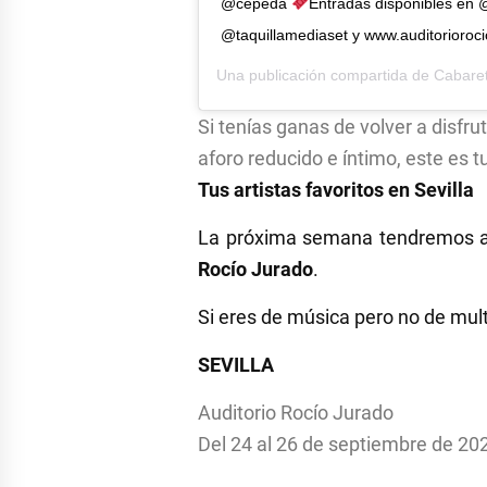
@cepeda
Entradas disponibles en @
@taquillamediaset y www.auditorioroci
Una publicación compartida de
Cabaret
Si tenías ganas de volver a disfr
aforo reducido e íntimo, este es t
Tus artistas favoritos en Sevilla
La próxima semana tendremos 
Rocío Jurado
.
Si eres de música pero no de mul
SEVILLA
Auditorio Rocío Jurado
Del 24 al 26 de septiembre de 20
Etiquetado