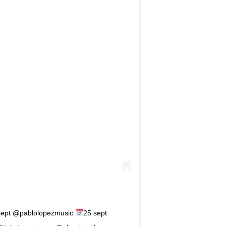
sept @pablolopezmusic
25 sept