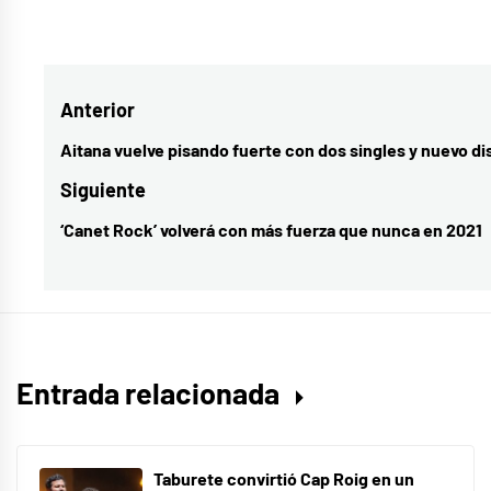
Etiquetado
como
Industria
Navegación
Anterior
musical
,
música
de
Aitana vuelve pisando fuerte con dos singles y nuevo di
Entrada
española
,
entradas
anterior:
Siguiente
novedades
‘Canet Rock’ volverá con más fuerza que nunca en 2021
Entrada
musicales
,
siguiente:
R&B
,
Sandra
Groove
Entrada relacionada
Taburete convirtió Cap Roig en un