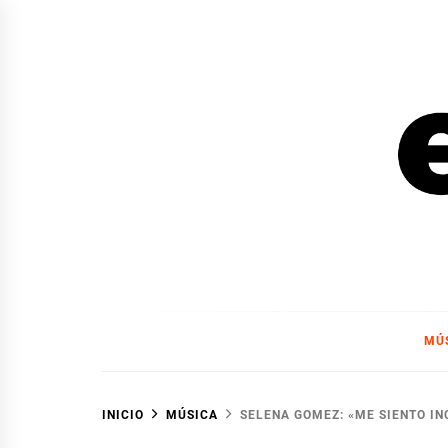
Ir
al
contenido
EL F
EL FOCO
MÚ
INICIO
MÚSICA
SELENA GOMEZ: «ME SIENTO I