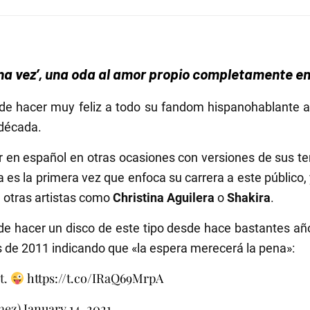
a vez’, una oda al amor propio completamente en
e hacer muy feliz a todo su fandom hispanohablante al
 década.
r en español en otras ocasiones con versiones de sus
ta es la primera vez que enfoca su carrera a este públic
e otras artistas como
Christina Aguilera
o
Shakira
.
de hacer un disco de este tipo desde hace bastantes a
s de 2011 indicando que «la espera merecerá la pena»:
it.
https://t.co/IRaQ69MrpA
mez)
January 14, 2021