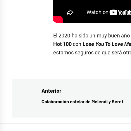
El 2020 ha sido un muy buen añ
Hot 100
con
Lose You To Love M
estamos seguros de que será otro r
Etiquetado
como
blackpink
Navegación
Anterior
y
selena
de
Colaboración estelar de Melendi y Beret
Entrada
gomez
,
entradas
anterior:
de
una