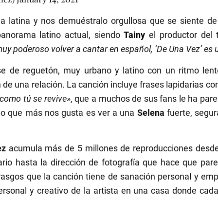
a latina y nos demuéstralo orgullosa que se siente de
panorama latino actual, siendo
Tainy
el productor del 
uy poderoso volver a cantar en español, ‘De Una Vez’ es
 de reguetón, muy urbano y latino con un ritmo lent
n de una relación. La canción incluye frases lapidarias 
como tú se rеvive»
, que a muchos de sus fans le ha pare
s lo que más nos gusta es ver a una
Selena
fuerte, segur
ez
acumula más de 5 millones de reproducciones desde e
uario hasta la dirección de fotografía que hace que pa
 rasgos que la canción tiene de sanación personal y em
ersonal y creativo de la artista en una casa donde cad