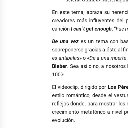
En este tema, abraza su herenci
creadores más influyentes del 
canción
I can´t get enough
: “
Fue m
De una vez
es un tema con base
sobreponerse gracias a éste al fi
es antibalas»
o
«De a una muerte 
Bieber
. Sea así o no, a nosotro
100%.
El videoclip, dirigido por
Los Pér
estilo romántico, desde el vest
reflejos donde, para mostrar los
crecimiento metafórico a nivel p
evolución.