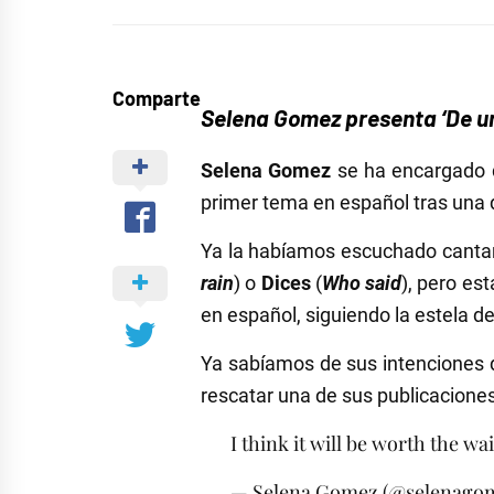
Comparte
Selena Gomez presenta ‘De un
Selena Gomez
se ha encargado d
primer tema en español tras una
Ya la habíamos escuchado canta
rain
) o
Dices
(
Who said
), pero es
en español, siguiendo la estela d
Ya sabíamos de sus intenciones 
rescatar una de sus publicacione
I think it will be worth the wa
— Selena Gomez (@selenago