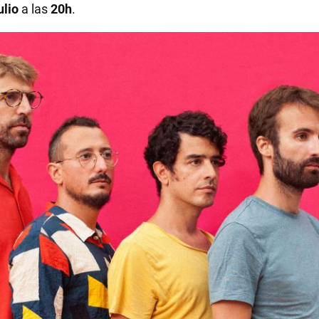
ulio
a las
20h
.