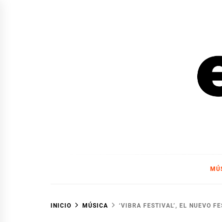
Ir
al
contenido
EL F
EL FOCO
MÚ
INICIO
MÚSICA
‘VIBRA FESTIVAL’, EL NUEVO 