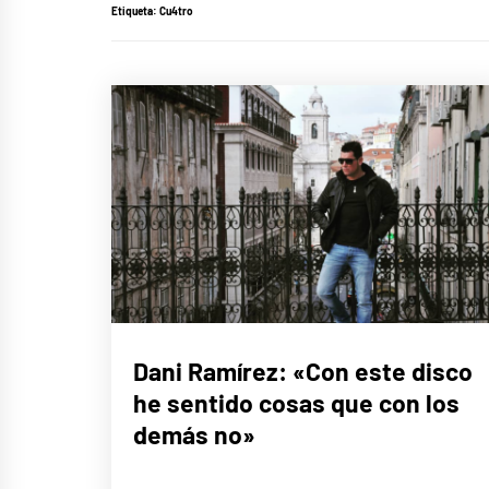
Etiqueta:
Cu4tro
ENTREVISTAS
Dani Ramírez: «Con este disco
he sentido cosas que con los
MÚSICA
demás no»