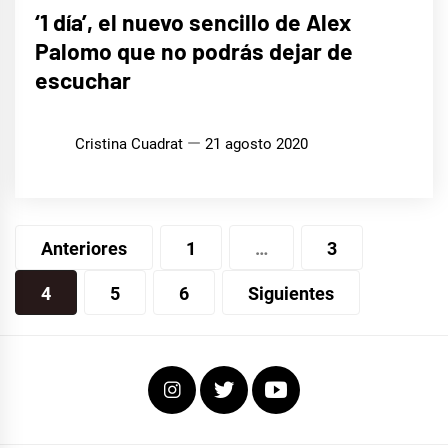
MÚSICA
‘1 día’, el nuevo sencillo de Alex
Palomo que no podrás dejar de
escuchar
Cristina Cuadrat
21 agosto 2020
Navegación
Anteriores
1
…
3
de
4
5
6
Siguientes
entradas
Instagram
Twitter
Youtube