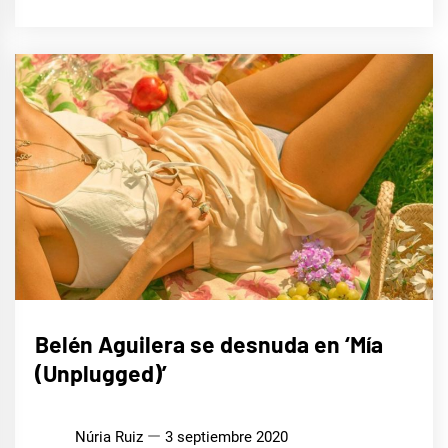
MÚSICA
Belén Aguilera se desnuda en ‘Mía
(Unplugged)’
Núria Ruiz
3 septiembre 2020