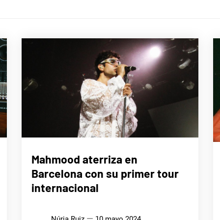
MÚSICA
Mahmood aterriza en
Barcelona con su primer tour
internacional
Núria Ruiz
10 mayo 2024