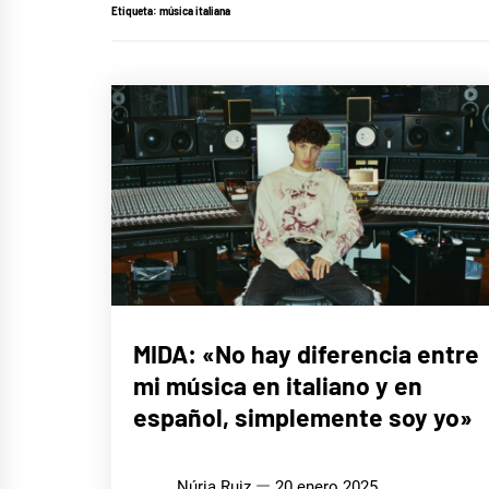
Etiqueta:
música italiana
ENTREVISTAS
MIDA: «No hay diferencia entre
mi música en italiano y en
MÚSICA
español, simplemente soy yo»
Núria Ruiz
20 enero 2025