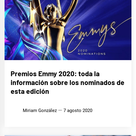
CINE,
Premios Emmy 2020: toda la
SERIES
Y TV
información sobre los nominados de
esta edición
Miriam González
7 agosto 2020