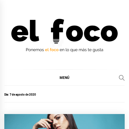
Ir
al
contenido
EL FOCO
EL FOCO
MENÚ
Día:
7 de agosto de 2020