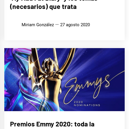
Y TV
(necesarios) que trata
Miriam González
27 agosto 2020
CINE,
Premios Emmy 2020: toda la
SERIES
Y TV