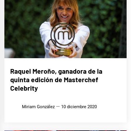
CINE,
Raquel Meroño, ganadora de la
SERIES
Y TV
quinta edición de Masterchef
Celebrity
Miriam González
10 diciembre 2020