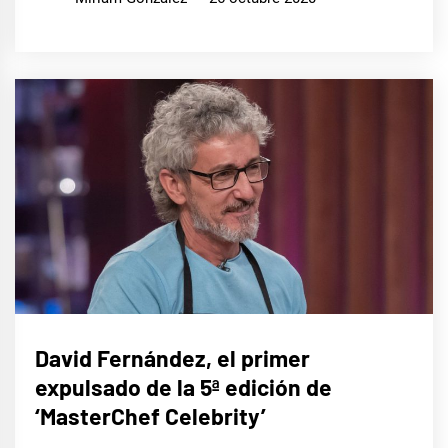
CINE,
David Fernández, el primer
SERIES
Y TV
expulsado de la 5ª edición de
‘MasterChef Celebrity’