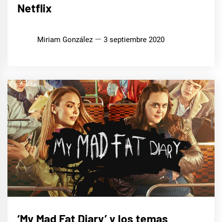
Netflix
Miriam González
3 septiembre 2020
CINE,
‘My Mad Fat Diary’ y los temas
SERIES