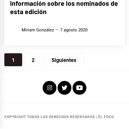
información sobre los nominados de
esta edición
Miriam González
7 agosto 2020
Navegación
1
2
Siguientes
de
entradas
Instagram
Twitter
Youtube
COPYRIGHT TODOS LOS DERECHOS RESERVADOS
|
EL FOCO