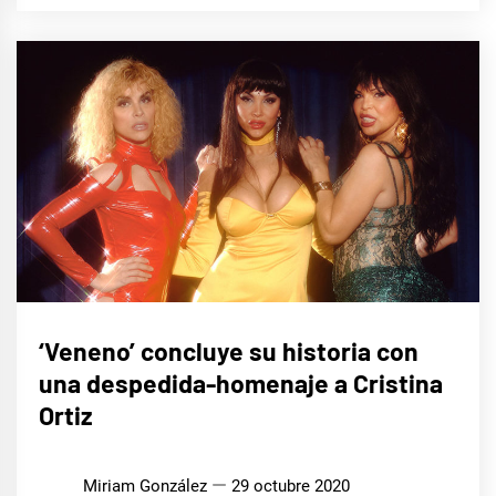
CINE,
‘Veneno’ concluye su historia con
SERIES
Y TV
una despedida-homenaje a Cristina
Ortiz
Miriam González
29 octubre 2020