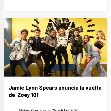
CINE,
Jamie Lynn Spears anuncia la vuelta
SERIES
Y TV
de ‘Zoey 101’
Miriam González
26 octubre 2020