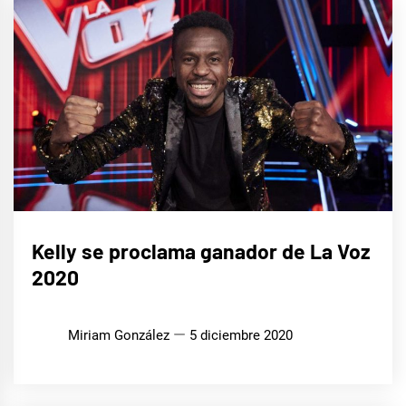
CINE,
Kelly se proclama ganador de La Voz
SERIES
Y TV
2020
Miriam González
5 diciembre 2020