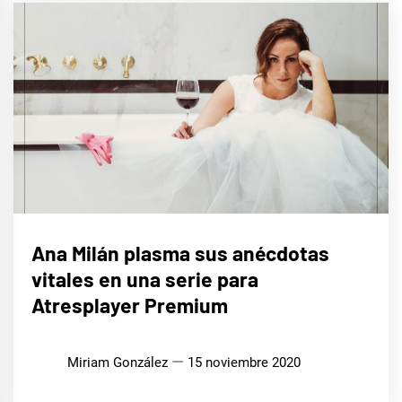
CINE,
Ana Milán plasma sus anécdotas
SERIES
Y TV
vitales en una serie para
Atresplayer Premium
Miriam González
15 noviembre 2020