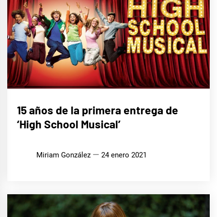
CINE,
15 años de la primera entrega de
SERIES
Y TV
‘High School Musical’
Miriam González
24 enero 2021