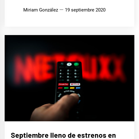
Miriam González
19 septiembre 2020
CINE,
Septiembre lleno de estrenos en
SERIES
Y TV