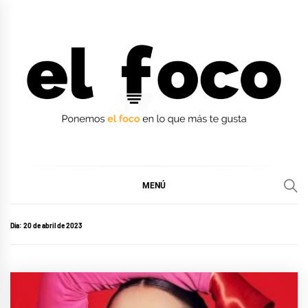
Ir
al
contenido
EL FOCO
EL FOCO
MENÚ
Día:
20 de abril de 2023