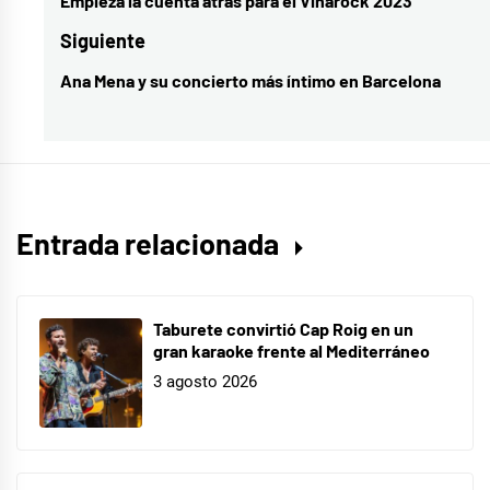
de
Empieza la cuenta atrás para el Viñarock 2023
Entrada
música
,
entradas
anterior:
Siguiente
música
Ana Mena y su concierto más íntimo en Barcelona
Entrada
española
,
siguiente:
música
nacional
Entrada relacionada
Taburete convirtió Cap Roig en un
gran karaoke frente al Mediterráneo
3 agosto 2026