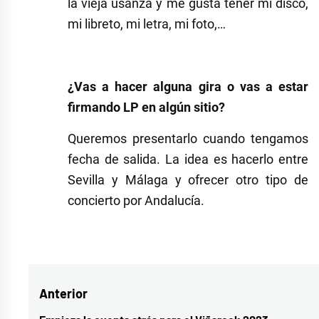
la vieja usanza y me gusta tener mi disco,
mi libreto, mi letra, mi foto,…
¿Vas a hacer alguna gira o vas a estar
firmando LP en algún sitio?
Queremos presentarlo cuando tengamos
fecha de salida. La idea es hacerlo entre
Sevilla y Málaga y ofrecer otro tipo de
concierto por Andalucía.
Etiquetado
como
artistas
Navegación
Anterior
emergentes
,
entrevista
,