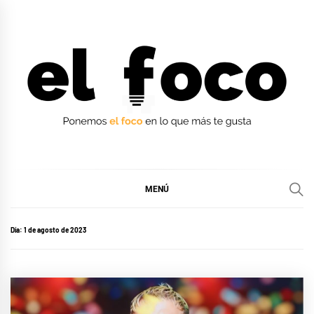
Ir
al
contenido
EL FOCO
EL FOCO
MENÚ
Día:
1 de agosto de 2023