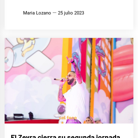
Maria Lozano
25 julio 2023
MÚSICA
El Zevra cierra su segunda jornada