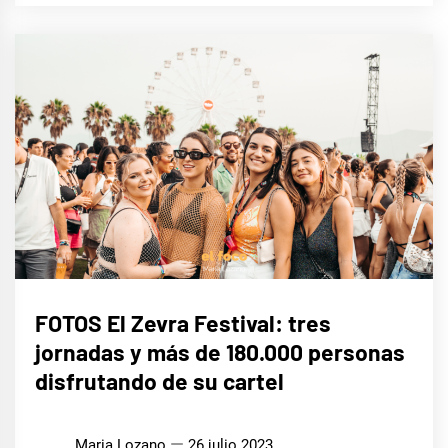
MÚSICA
FOTOS El Zevra Festival: tres
jornadas y más de 180.000 personas
disfrutando de su cartel
Maria Lozano
26 julio 2023