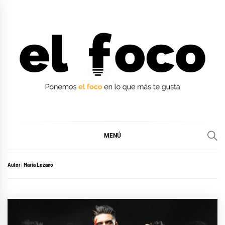
Ir
al
contenido
EL FOCO
EL FOCO
MENÚ
Autor:
Maria Lozano