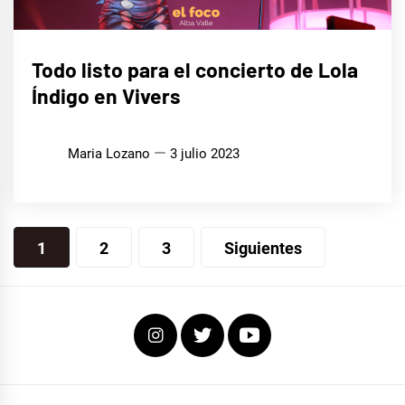
MÚSICA
Todo listo para el concierto de Lola
Índigo en Vivers
Maria Lozano
3 julio 2023
Navegación
1
2
3
Siguientes
de
entradas
Instagram
Twitter
Youtube