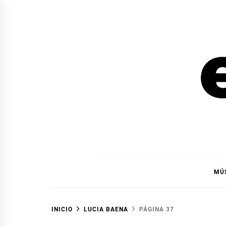
Ir
al
contenido
EL F
EL FOCO
MÚ
INICIO
LUCIA BAENA
PÁGINA 37