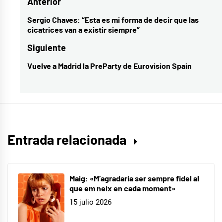
Navegación
Anterior
de
Sergio Chaves: “Esta es mi forma de decir que las
Entrada
cicatrices van a existir siempre”
entradas
anterior:
Siguiente
Vuelve a Madrid la PreParty de Eurovision Spain
Entrada
siguiente:
Entrada relacionada
Maig: «M’agradaria ser sempre fidel al
que em neix en cada moment»
15 julio 2026