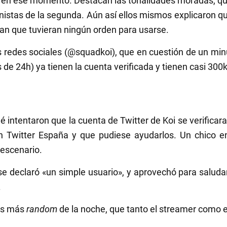
n en ese momento. Destacan las tonalidades moradas, qu
gnistas de la segunda. Aún así ellos mismos explicaron 
an que tuvieran ningún orden para usarse.
redes sociales (@squadkoi), que en cuestión de un min
de 24h) ya tienen la cuenta verificada y tienen casi 300k
é intentaron que la cuenta de Twitter de Koi se verificara
n Twitter España y que pudiese ayudarlos. Un chico ent
 escenario.
e declaró «un simple usuario», y aprovechó para saludar
.
os más
random
de la noche, que tanto el streamer como e