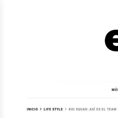
Ir
al
contenido
EL F
EL FOCO
MÚ
INICIO
LIFE STYLE
KOI SQUAD: ASÍ ES EL TEAM 