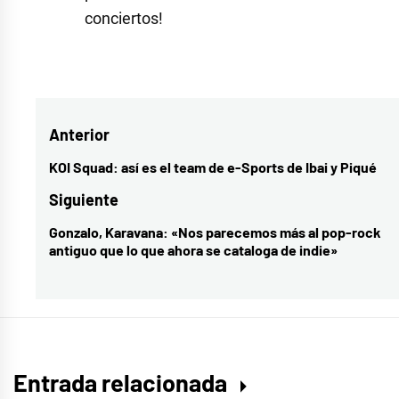
conciertos!
Etiquetado
como
Celia
Navegación
Anterior
Becks
,
Ginebras
,
de
KOI Squad: así es el team de e-Sports de Ibai y Piqué
Entrada
karavana
,
entradas
anterior:
Siguiente
LA
Gonzalo, Karavana: «Nos parecemos más al pop-rock
Entrada
LA
antiguo que lo que ahora se cataloga de indie»
siguiente:
LOVE
YOU
,
mahou
,
sala
Shôko
,
Entrada relacionada
vibra