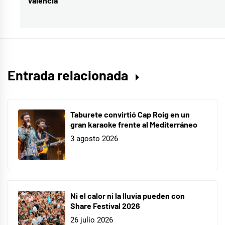
València
siguiente:
Quirante
,
Despertar
,
el
encuentro
,
festival
,
Entrada relacionada
Grammy
,
Les
nits
Taburete convirtió Cap Roig en un
de
gran karaoke frente al Mediterráneo
3 agosto 2026
Barcelona
Ni el calor ni la lluvia pueden con
Share Festival 2026
26 julio 2026