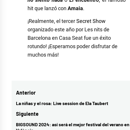
hit que lanzó con
Amaia
.
¡Realmente, el tercer
Secret Show
organizado este año por Les nits de
Barcelona en Casa Seat fue un éxito
rotundo! ¡Esperamos poder disfrutar de
muchos más!
Etiquetado
como
alizzz
,
Navegación
Anterior
Casa
Seat
,
de
La niñas y el rosa: Live session de Ela Taubert
Entrada
Conducción
entradas
anterior:
Siguiente
temeraria
,
BIGSOUND 2024: así será el mejor festival del verano en
Entrada
Cristian