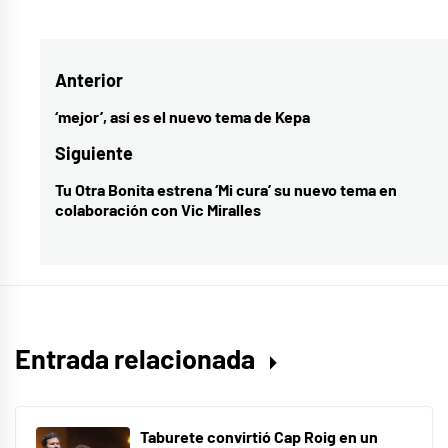
como
Álvaro
Navegación
Anterior
Gango
,
Deshielo
,
de
‘mejor’, así es el nuevo tema de Kepa
Entrada
regreso
,
entradas
anterior:
Siguiente
Suerte
,
Tu Otra Bonita estrena ‘Mi cura’ su nuevo tema en
Entrada
videoclip
colaboración con Vic Miralles
siguiente:
Entrada relacionada
Taburete convirtió Cap Roig en un