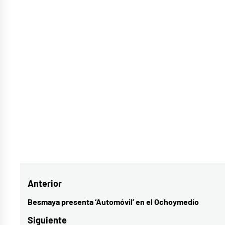
Etiquetado
como
andybiersack
,
Navegación
Anterior
Barcelona
,
blackveilbrides
,
de
Besmaya presenta ‘Automóvil’ en el Ochoymedio
Entrada
metalcore
,
entradas
anterior:
Siguiente