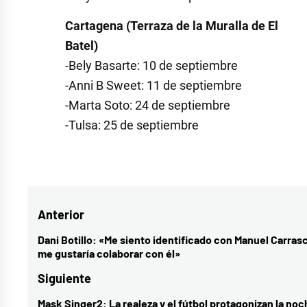
Cartagena (Terraza de la Muralla de El
Batel)
-Bely Basarte: 10 de septiembre
-Anni B Sweet: 11 de septiembre
-Marta Soto: 24 de septiembre
-Tulsa: 25 de septiembre
Etiquetado
como
artistas
,
Navegación
Anterior
ciudades
españolas
,
de
Dani Botillo: «Me siento identificado con Manuel Carras
Entrada
me gustaría colaborar con él»
conciertos
,
entradas
anterior:
live
Siguiente
the
Mask Singer2: La realeza y el fútbol protagonizan la noc
Entrada