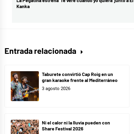
La Pegatina estrena ‘Te veré cuando yo quiera’ junto a El
Entrada
Reedición
,
Kanka
siguiente:
Vertigo
Entrada relacionada
Taburete convirtió Cap Roig en un
gran karaoke frente al Mediterráneo
3 agosto 2026
Ni el calor ni la lluvia pueden con
Share Festival 2026