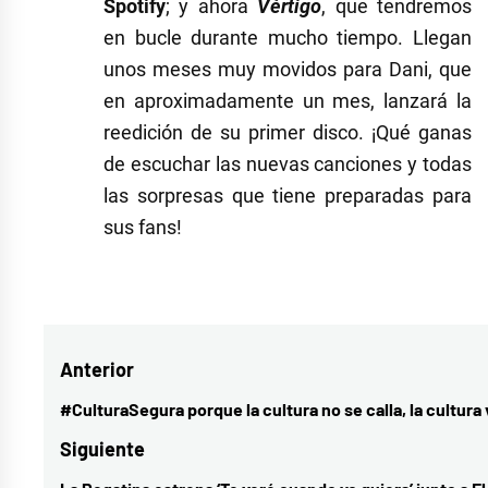
Spotify
; y ahora
Vértigo
, que tendremos
en bucle durante mucho tiempo. Llegan
unos meses muy movidos para Dani, que
en aproximadamente un mes, lanzará la
reedición de su primer disco. ¡Qué ganas
de escuchar las nuevas canciones y todas
las sorpresas que tiene preparadas para
sus fans!
Etiquetado
como
Dani
Navegación
Anterior
Fernández
,
disco
,
de
#CulturaSegura porque la cultura no se calla, la cultura 
Entrada
Incendios
,
entradas
anterior:
Siguiente
música
,