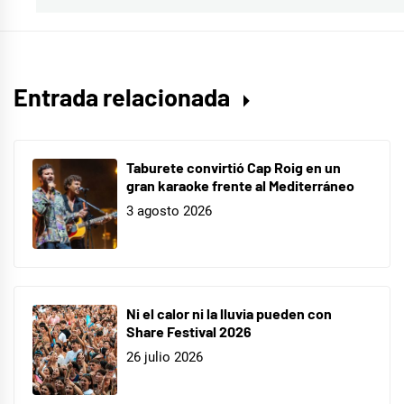
Triunfo
,
Operación
Triunfo
2023
,
Entrada relacionada
ot
,
OT2023
,
Salma
Taburete convirtió Cap Roig en un
,
gran karaoke frente al Mediterráneo
Violeta
3 agosto 2026
Ni el calor ni la lluvia pueden con
Share Festival 2026
26 julio 2026