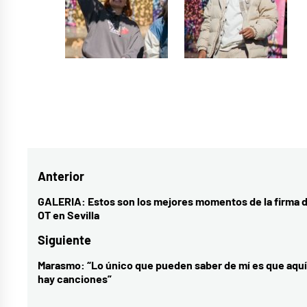
Etiquetado
como
actualidad
Navegación
Anterior
musical
,
chiara
,
de
GALERIA: Estos son los mejores momentos de la firma 
Entrada
OT en Sevilla
Denna
,
entradas
anterior:
Kivi
,
Siguiente
música
,
Marasmo: “Lo único que pueden saber de mí es que aquí
Entrada
Omar
,
hay canciones”
siguiente:
Operación