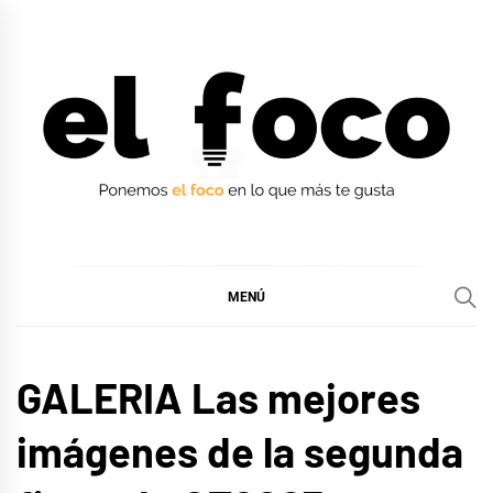
Ir
al
contenido
EL FOCO
EL FOCO
MENÚ
MÚSICA
GALERIA Las mejores
imágenes de la segunda